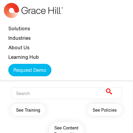
Skip to main content
Top navigation
Solutions
Industries
About Us
Learning Hub
Request Demo
Main navigation
See Training
See Policies
See Content