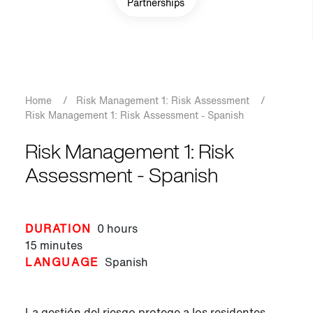
Partnerships
Breadcrumb
Home
/
Risk Management 1: Risk Assessment
/
Risk Management 1: Risk Assessment - Spanish
Risk Management 1: Risk
Assessment - Spanish
DURATION
0 hours
15 minutes
LANGUAGE
Spanish
La gestión del riesgo protege a los residentes,